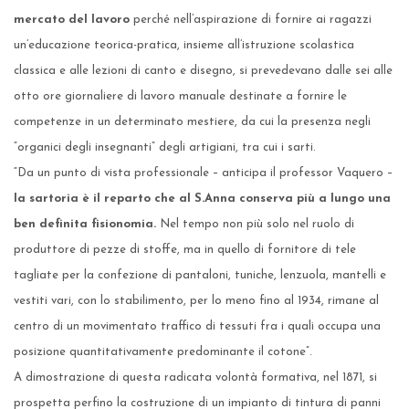
mercato del lavoro
perché nell’aspirazione di fornire ai ragazzi
un’educazione teorica-pratica, insieme all’istruzione scolastica
classica e alle lezioni di canto e disegno, si prevedevano dalle sei alle
otto ore giornaliere di lavoro manuale destinate a fornire le
competenze in un determinato mestiere, da cui la presenza negli
“organici degli insegnanti” degli artigiani, tra cui i sarti.
“Da un punto di vista professionale – anticipa il professor Vaquero –
la sartoria è il reparto che al S.Anna conserva più a lungo una
ben definita fisionomia.
Nel tempo non più solo nel ruolo di
produttore di pezze di stoffe, ma in quello di fornitore di tele
tagliate per la confezione di pantaloni, tuniche, lenzuola, mantelli e
vestiti vari, con lo stabilimento, per lo meno fino al 1934, rimane al
centro di un movimentato traffico di tessuti fra i quali occupa una
posizione quantitativamente predominante il cotone”.
A dimostrazione di questa radicata volontà formativa, nel 1871, si
prospetta perfino la costruzione di un impianto di tintura di panni