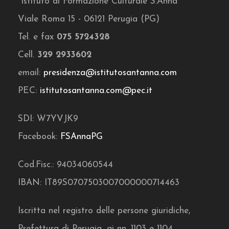
"Istituto di Formazione Culturale S.Anna"
Viale Roma 15 - 06121 Perugia (PG)
Tel. e fax
075 5724328
Cell.
329 2933602
email:
presidenza@istitutosantanna.com
PEC:
istitutosantanna.com@pec.it
SDI: W7YVJK9
Facebook:
FSAnnaPG
Cod.Fisc.: 94034060544
IBAN: IT89S0707503007000000714463
Iscritta nel registro delle persone giuridiche,
Prefettura di Perugia, ai nn. 1103 e 1104