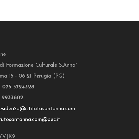
one
o di Formazione Culturale S.Anna"
ma 15 - 06121 Perugia (PG)
x
075 5724328
 2933602
esidenza@istitutosantanna.com
itutosantanna.com@pec.it
YVJK9