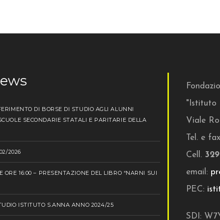
news
Fondazi
"Istitut
ERIMENTO DI BORSE DI STUDIO AGLI ALUNNI
CUOLE SECONDARIE STATALI E PARITARIE DELLA
Viale Ro
Tel. e fa
02/2026
Cell.
329
email:
pr
 ORE 16:00 – PRESENTAZIONE DEL LIBRO “NARNI SUI
PEC:
ist
UDIO ISTITUTO S.ANNA ANNO 2024/25
SDI: W7