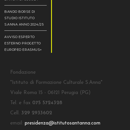
BANDO BORSE DI
STUDIO ISTITUTO
S.ANNA ANNO 2024/25
AVVISO ESPERTO
ESTERNO PROGETTO
EUROPEO ERASMUS+
Fondazione
"Istituto di Formazione Culturale S.Anna"
Viale Roma 15 - 06121 Perugia (PG)
Tel. e fax
075 5724328
Cell.
329 2933602
email:
presidenza@istitutosantanna.com