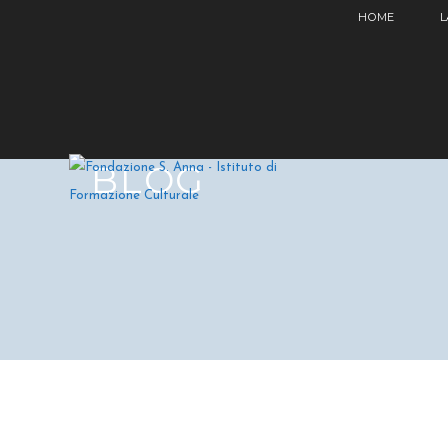
HOME
L
BLOG