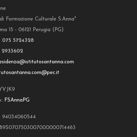
one
o di Formazione Culturale S.Anna"
ma 15 - 06121 Perugia (PG)
x
075 5724328
 2933602
esidenza@istitutosantanna.com
itutosantanna.com@pec.it
YVJK9
k:
FSAnnaPG
.: 94034060544
T89S0707503007000000714463