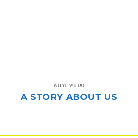
Lorem ipsum dolor sit amet, consectetuer adipiscing elit, sed diam.
WHAT WE DO
A STORY ABOUT US