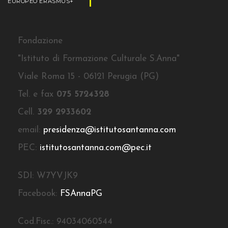
EUROPEO ERASMUS+
Fondazione
"Istituto di Formazione Culturale S.Anna"
Viale Roma 15 - 06121 Perugia (PG)
Tel. e fax
075 5724328
Cell.
329 2933602
email:
presidenza@istitutosantanna.com
PEC:
istitutosantanna.com@pec.it
SDI: W7YVJK9
Facebook:
FSAnnaPG
Cod.Fisc.: 94034060544