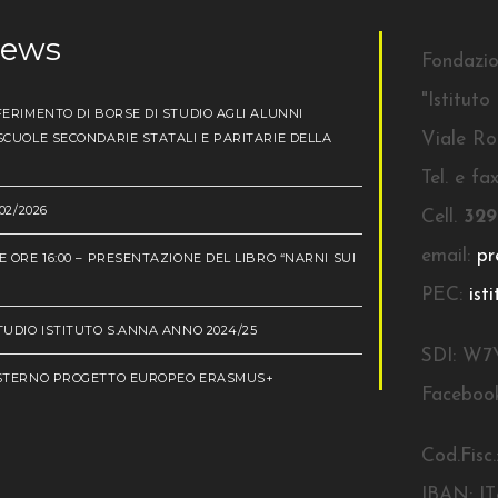
news
Fondazi
"Istitut
ERIMENTO DI BORSE DI STUDIO AGLI ALUNNI
CUOLE SECONDARIE STATALI E PARITARIE DELLA
Viale Ro
Tel. e fa
02/2026
Cell.
329
email:
pr
 ORE 16:00 – PRESENTAZIONE DEL LIBRO “NARNI SUI
PEC:
ist
UDIO ISTITUTO S.ANNA ANNO 2024/25
SDI: W7
ESTERNO PROGETTO EUROPEO ERASMUS+
Faceboo
Cod.Fisc
IBAN: I