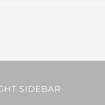
HOME
LA FONDAZIONE
L’AUDITORIUM
ATTIVITÀ ISTITUZIONALI
CULTURA E FORMAZ
GHT SIDEBAR