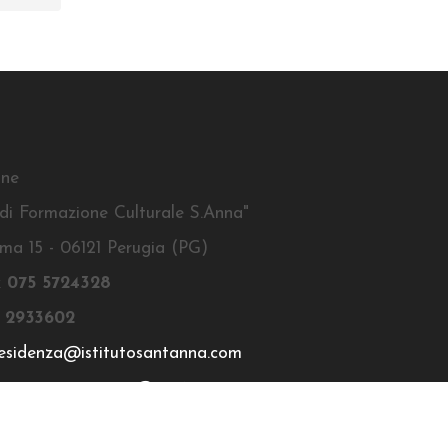
one
o di Formazione Culturale S.Anna"
ma 15 - 06121 Perugia (PG)
x
075 5724328
 2933602
esidenza@istitutosantanna.com
itutosantanna.com@pec.it
YVJK9