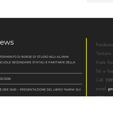
news
Fondazi
"Istitut
ERIMENTO DI BORSE DI STUDIO AGLI ALUNNI
CUOLE SECONDARIE STATALI E PARITARIE DELLA
Viale Ro
Tel. e fa
02/2026
Cell.
329
email:
pr
 ORE 16:00 – PRESENTAZIONE DEL LIBRO “NARNI SUI
PEC:
ist
UDIO ISTITUTO S.ANNA ANNO 2024/25
SDI: W7