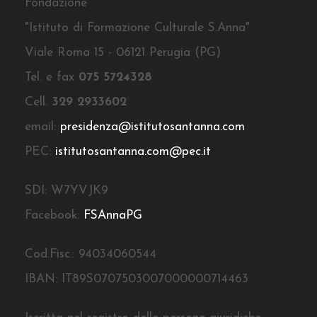
Fondazione
"Istituto di Formazione Culturale S.Anna"
Viale Roma 15 - 06121 Perugia (PG)
Tel. e fax
075 5724328
Cell.
329 2933602
email:
presidenza@istitutosantanna.com
PEC:
istitutosantanna.com@pec.it
SDI: W7YVJK9
Facebook:
FSAnnaPG
Cod.Fisc.: 94034060544
IBAN: IT89S0707503007000000714463