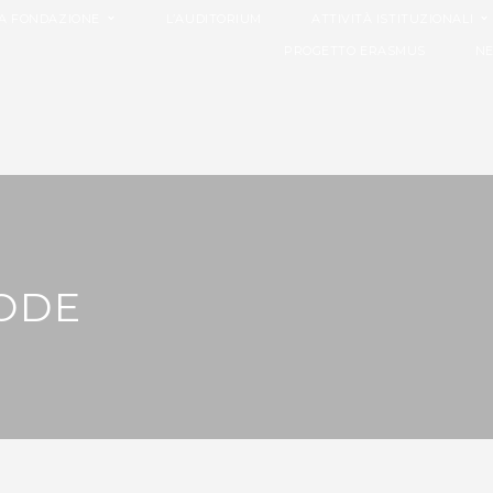
A FONDAZIONE
L’AUDITORIUM
ATTIVITÀ ISTITUZIONALI
PROGETTO ERASMUS
N
ODE