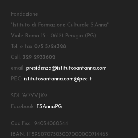
Fondazione
"Istituto di Formazione Culturale S.Anna"
Viale Roma 15 - 06121 Perugia (PG)
Tel. e fax
075 5724328
Cell.
329 2933602
email:
presidenza@istitutosantanna.com
PEC:
istitutosantanna.com@pec.it
SDI: W7YVJK9
Facebook:
FSAnnaPG
Cod.Fisc.: 94034060544
IBAN: IT89S0707503007000000714463