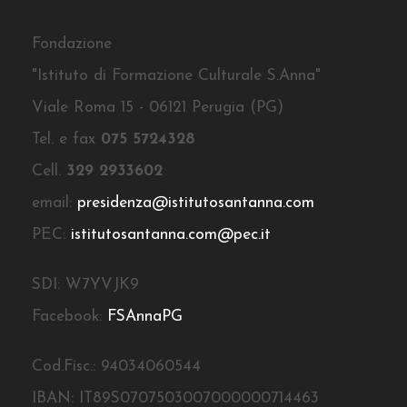
Fondazione
"Istituto di Formazione Culturale S.Anna"
Viale Roma 15 - 06121 Perugia (PG)
Tel. e fax
075 5724328
Cell.
329 2933602
email:
presidenza@istitutosantanna.com
PEC:
istitutosantanna.com@pec.it
SDI: W7YVJK9
Facebook:
FSAnnaPG
Cod.Fisc.: 94034060544
IBAN: IT89S0707503007000000714463