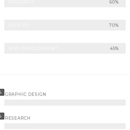
RESEARCH
60%
IDENTITY
70%
WEB DEVELOPMENT
45%
%
GRAPHIC DESIGN
%
RESEARCH