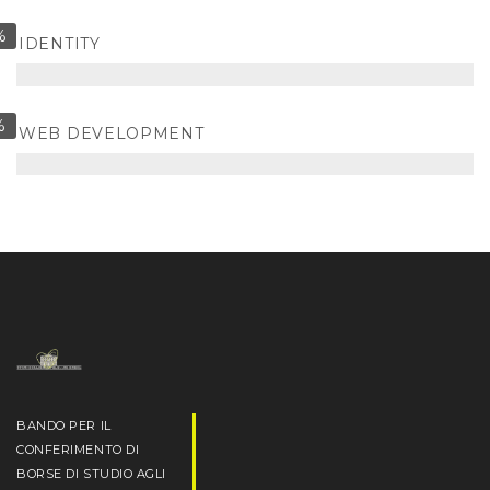
%
IDENTITY
%
WEB DEVELOPMENT
BANDO PER IL
CONFERIMENTO DI
BORSE DI STUDIO AGLI